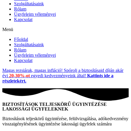
Szolgáltatásaink
Rólam
Ügyfeleim véleményei
Kapcsolat
Menü
Főoldal
Szolgáltatásaink
Rólam
Ügyfeleim véleményei
Kapcsolat
Magas rezsiárak, magas infláció! Spórolj a biztosításaid díján akár
évi
20-30%-ot
egyedi kedvezményeink által!
Kattints ide a
részletekért.
BIZTOSÍTÁSOK TELJESKÖRŰ ÜGYINTÉZÉSE
LAKOSSÁGI ÜGYFELEKNEK
Biztosítások teljeskörű ügyintézése, felülvizsgálása, adókedvezmény
visszaigénylésének ügyintézése lakossági ügyfelek számára