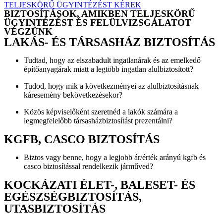
TELJESKÖRŰ ÜGYINTÉZÉST KÉREK
BIZTOSÍTÁSOK, AMIKBEN TELJESKÖRŰ
ÜGYINTÉZÉST ÉS FELÜLVIZSGÁLATOT
VÉGZÜNK
LAKÁS- ÉS TÁRSASHÁZ BIZTOSÍTÁS
Tudtad, hogy az elszabadult ingatlanárak és az emelkedő
építőanyagárak miatt a legtöbb ingatlan alulbiztosított?
Tudod, hogy mik a következményei az alulbiztosításnak
káresemény bekövetkezésekor?
Közös képviselőként szeretnéd a lakók számára a
legmegfelelőbb társasházbiztosítást prezentálni?
KGFB, CASCO BIZTOSÍTÁS
Biztos vagy benne, hogy a legjobb ár/érték arányú kgfb és
casco biztosítással rendelkezik járműved?
KOCKÁZATI ÉLET-, BALESET- ÉS
EGÉSZSÉGBIZTOSÍTÁS,
UTASBIZTOSÍTÁS