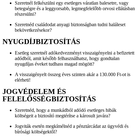
Szeretnél felkészülni egy esetleges váratlan balesetre, vagy
betegségre és a leggyorsabb, legmegfelelőbb orvosi ellátásban
részesülni?
Szeretnéd családodat anyagi biztonságban tudni haláleset
bekövetkezésekor?
NYUGDÍJBIZTOSÍTÁS
Esetleg szeretnél adókedvezményt visszaigényelni a befizetett
adódból, amit később felhasználhatsz, hogy gondtalan
nyugdíjas éveket tudhass magad mögött?
A visszaigényelt összeg éves szinten akár a 130.000 Ft-ot is
elérheti!
JOGVÉDELEM ÉS
FELELŐSSÉGBIZTOSÍTÁS
Szeretnéd, hogy a munkádból adódó esetleges hibák
költségeit a biztosító megtérítse a károsult javára?
Jogviták esetén megkímélnéd a pénztárcádat az ügyvédi és
bírósági költségektől?