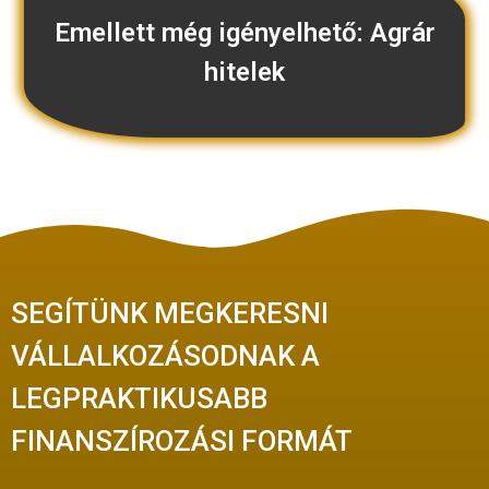
Emellett még igényelhető: Agrár
hitelek
SEGÍTÜNK MEGKERESNI
VÁLLALKOZÁSODNAK A
LEGPRAKTIKUSABB
FINANSZÍROZÁSI FORMÁT