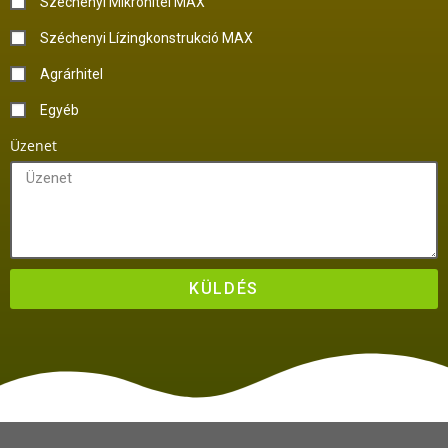
Széchenyi Mikrohitel MAX
Széchenyi Lízingkonstrukció MAX
Agrárhitel
Egyéb
Üzenet
KÜLDÉS