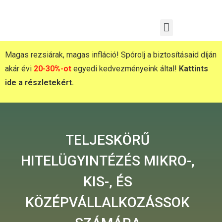
Magas rezsiárak, magas infláció! Spórolj a biztosításaid díján
akár évi
20-30%-ot
egyedi kedvezményeink által!
Kattints
ide a részletekért.
TELJESKÖRŰ
HITELÜGYINTÉZÉS MIKRO-,
KIS-, ÉS
KÖZÉPVÁLLALKOZÁSSOK