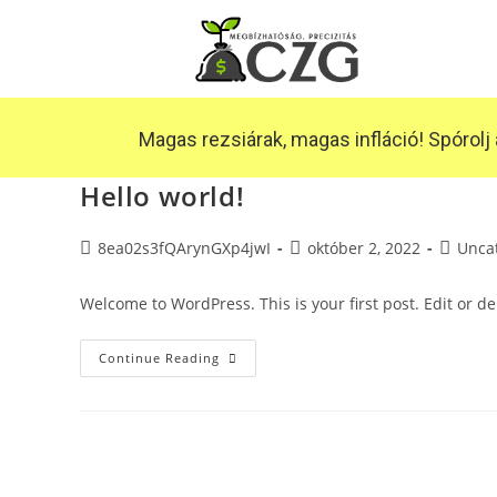
Magas rezsiárak, magas infláció! Spórolj a
Hello world!
8ea02s3fQArynGXp4jwI
október 2, 2022
Unca
Welcome to WordPress. This is your first post. Edit or dele
Continue Reading