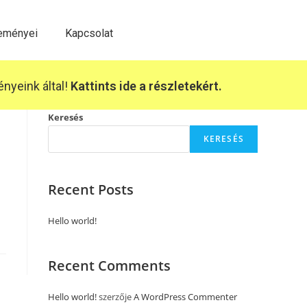
leményei
Kapcsolat
yeink által!
Kattints ide a részletekért.
Keresés
KERESÉS
Recent Posts
Hello world!
Recent Comments
Hello world!
szerzője
A WordPress Commenter