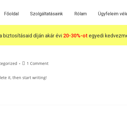
Főoldal
Szolgáltatásaink
Rólam
Ügyfeleim vé
 biztosításaid díján akár évi
20-30%-ot
egyedi kedvezmén
tegorized
1 Comment
te it, then start writing!